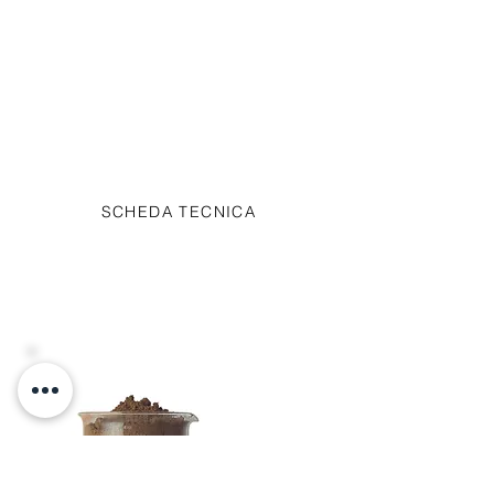
HeXtra19
HeXtra19 è una miscela di erbe,
estratti vegetali, orzo trattato
termicamente e micronizzato e
concentrato di flavonoidi d’agrumi.
SCHEDA TECNICA