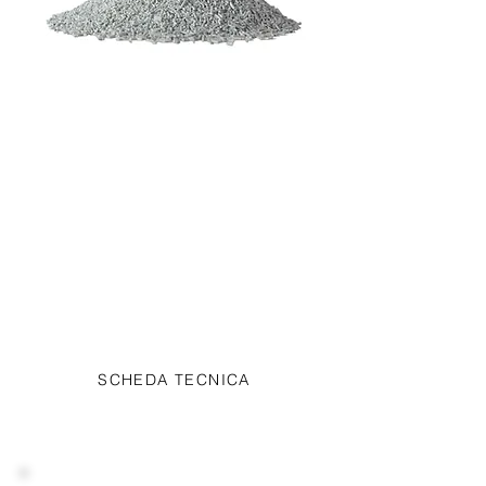
Elan Plus CB65
ElanPlus CB65 è butirrato di
calcio protetto al 65% di
concentrazione addittivato con oli
essenziali, estratti vegetali
e saponine.
SCHEDA TECNICA