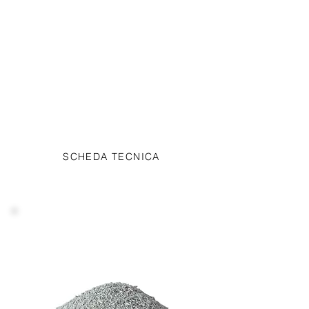
Necotyl
Necotyl® è una miscela di estratti
vegetali selezionati, acidi
organici, oli essenziali e tannini
che promuovono la salute
digestiva e migliorano le
condizioni produttive negli avicoli,
suini, ovicaprini, conigli e vitelli.
SCHEDA TECNICA