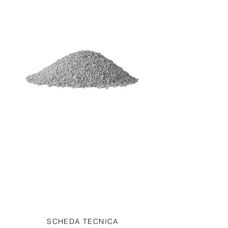
Elan Plus TB50
ElanPlus TB50 tributturrina al 65%
che contiene oli essenziali
vegetali.
SCHEDA TECNICA