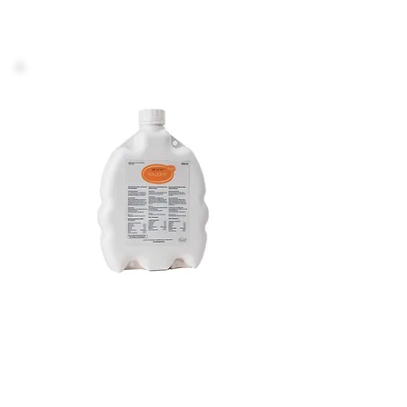
Soluqox
Complesso unico a base di estratti
vegetali, studiato per superare i periodi
critici, favorire e proteggere l'integrità